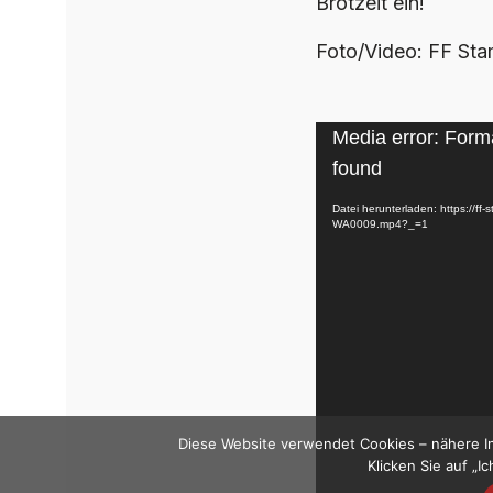
Brotzeit ein!
Foto/Video: FF St
Video-
Media error: Forma
Player
found
Datei herunterladen: https://f
WA0009.mp4?_=1
Diese Website verwendet Cookies – nähere In
Klicken Sie auf „