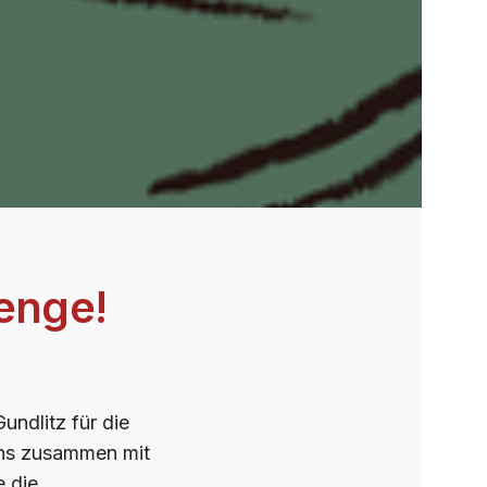
enge!
undlitz für die
 uns zusammen mit
e die