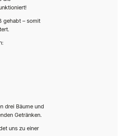
ktioniert!
ß gehabt – somit
ert.
n:
gen drei Bäume und
senden Getränken.
et uns zu einer