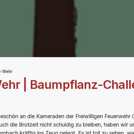
e Wehr
Wehr | Baumpflanz-Chall
eschön an die Kameraden der Freiwilligen Feuerwehr G
ch die Brotzeit nicht schuldig zu bleiben, haben wir
bach kräftig ins Zeug gelegt. Es ist toll zu sehen, wi