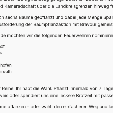
 Kameradschaft über die Landkreisgrenzen hinweg fun
ich sechs Bäume gepflanzt und dabei jede Menge Spa
usforderung der Baumpflanzaktion mit Bravour gemeist
nde möchten wir die folgenden Feuerwehren nominiere
hof
s
shofen
nreuth
er Reihe! Ihr habt die Wahl: Pflanzt innerhalb von 7 Ta
eweis oder spendiert uns eine leckere Brotzeit mit pas
me pflanzen – oder wählt den einfacheren Weg und lad