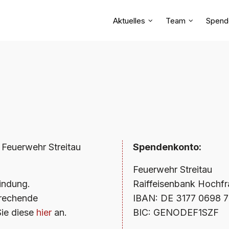
Aktuelles
Team
Spend
e Feuerwehr Streitau
Spendenkonto:
Feuerwehr Streitau
bindung.
Raiffeisenbank Hochf
prechende
IBAN: DE 3177 0698 
Sie diese
hier
an.
BIC: GENODEF1SZF