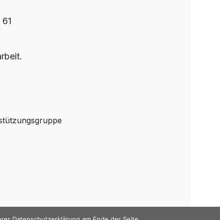
 61
rbeit.
rstützungsgruppe
erer Datenschutzerklärung am Ende der Seite.