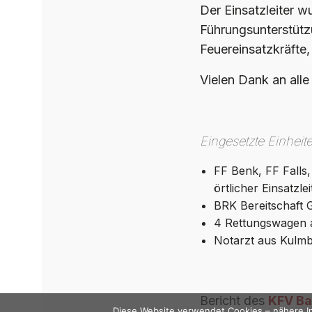
Der Einsatzleiter 
Führungsunterstütz
Feuereinsatzkräfte,
Vielen Dank an all
Eingesetzte Einheit
FF Benk, FF Falls
örtlicher Einsatzle
BRK Bereitschaft 
4 Rettungswagen 
Notarzt aus Kulmba
Bericht des
KFV Ba
Diese Website verwendet Cookies – nähere In