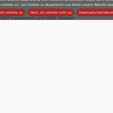
Ich stimme zu“, um Cookies zu akzeptieren und direkt unsere Website b
Ich stimme zu
Nein, ich stimme nicht zu
Datenschutzerkläru
, KBM Heidenreich und KBM Geissler