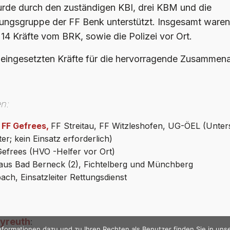
wurde durch den zuständigen KBI, drei KBM und die
ungsgruppe der FF Benk unterstützt. Insgesamt waren
 14 Kräfte vom BRK, sowie die Polizei vor Ort.
e eingesetzten Kräfte für die hervorragende Zusammena
en:
,
FF Gefrees,
FF Streitau, FF Witzleshofen, UG-ÖEL (Unte
iter; kein Einsatz erforderlich)
Gefrees (HVO -Helfer vor Ort)
aus Bad Berneck (2), Fichtelberg und Münchberg
ch, Einsatzleiter Rettungsdienst
yreuth
:
formationen dazu und zu Ihren Rechten als Benutzer finden Sie in uns