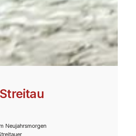
Streitau
 am Neujahrsmorgen
treitauer