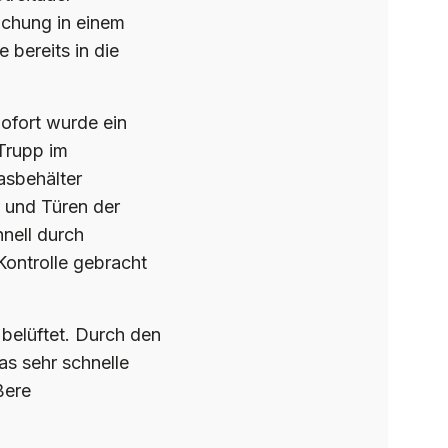
uchung in einem
bereits in die
Sofort wurde ein
Trupp im
asbehälter
 und Türen der
nell durch
Kontrolle gebracht
elüftet. Durch den
s sehr schnelle
ßere