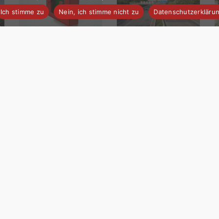
Ich stimme zu
Nein, ich stimme nicht zu
Datenschutzerkläru
Einsatz #9 2026 |
Einsatz #7+8 2026 |
E
Brandmeldeanlage –
Verkehrsunfälle A9
B
Fehlalarm
Share
n!
n
serklärung
ads