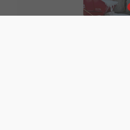
Einsatz # 15+16 2026 |
Kleinbrände
Previous Post (p)
Verein | Erfolgreiches Schafkopfrenne
Impressum
Spende
Datenschutzerklärung
Beitritt
Downlo