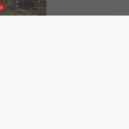
ng
insatz #5 2026 | PKW
rand
Next Post (n)
Einsatz # 4-2025 | Verkehrsunfall