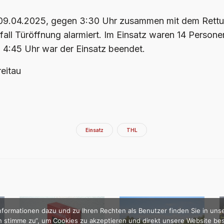
 09.04.2025, gegen 3:30 Uhr zusammen mit dem Rettu
fall Türöffnung alarmiert.
Im Einsatz waren 14 Persone
4:45 Uhr war der Einsatz beendet.
eitau
Einsatz
THL
formationen dazu und zu Ihren Rechten als Benutzer finden Sie in uns
Ich stimme zu“, um Cookies zu akzeptieren und direkt unsere Website b