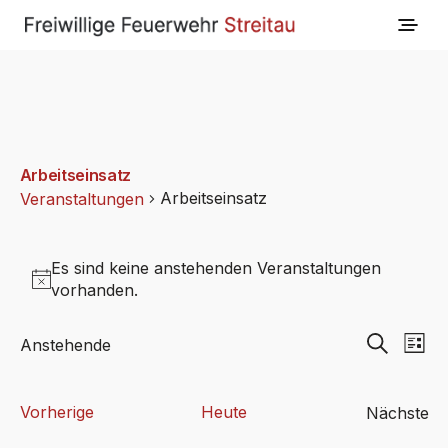
Arbeitseinsatz
Arbeitseinsatz
Veranstaltungen
Veranstaltungen
Es sind keine anstehenden Veranstaltungen
Hinweis
vorhanden.
Veranst
Ve
Anstehende
Liste
Datum
Suche
Suche
wählen.
An
und
Na
Veranstaltungen
Vorherige
Heute
Nächste
Ansichte
Verans