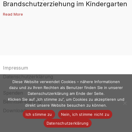
Brandschutzerziehung im Kindergarten
Read More
Impressum
Datenschutzerklärung
Diese Website verwendet Cookies – nähere Informationen
dazu und zu Ihren Rechten als Benutzer finden Sie in unserer
Spenden
Datenschutzerklärung am Ende der Seite.
Klicken Sie auf „Ich stimme zu“, um Cookies zu akzeptieren und
Beitrittserklärung
direkt unsere Website besuchen zu können.
Downloads
Ich stimme zu
Nein, ich stimme nicht zu
Datenschutzerklärung