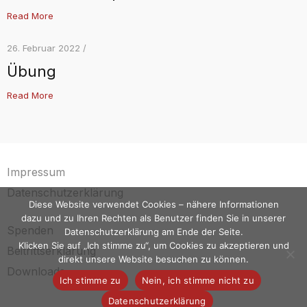
Read More
26. Februar 2022 /
Übung
Read More
Impressum
Datenschutzerklärung
Diese Website verwendet Cookies – nähere Informationen
dazu und zu Ihren Rechten als Benutzer finden Sie in unserer
Spenden
Datenschutzerklärung am Ende der Seite.
Klicken Sie auf „Ich stimme zu“, um Cookies zu akzeptieren und
Beitrittserklärung
direkt unsere Website besuchen zu können.
Downloads
Ich stimme zu
Nein, ich stimme nicht zu
Datenschutzerklärung