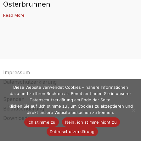
Osterbrunnen
Read More
Impressum
Datenschutzerklärung
Diese Website verwendet Cookies – nähere Informationen
dazu und zu Ihren Rechten als Benutzer finden Sie in unserer
Spenden
Datenschutzerklärung am Ende der Seite.
Klicken Sie auf „Ich stimme zu“, um Cookies zu akzeptieren und
Beitrittserklärung
direkt unsere Website besuchen zu können.
Downloads
Ich stimme zu
Nein, ich stimme nicht zu
Datenschutzerklärung