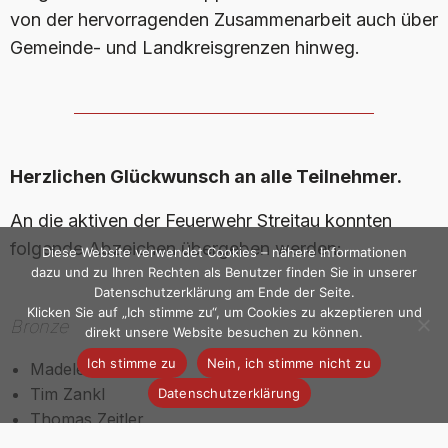
von der hervorragenden Zusammenarbeit auch über
Gemeinde- und Landkreisgrenzen hinweg.
Herzlichen Glückwunsch an alle Teilnehmer.
An die aktiven der Feuerwehr Streitau konnten
folgende Abzeichen übergeben werden:
Diese Website verwendet Cookies – nähere Informationen
dazu und zu Ihren Rechten als Benutzer finden Sie in unserer
Datenschutzerklärung am Ende der Seite.
Klicken Sie auf „Ich stimme zu“, um Cookies zu akzeptieren und
Bronze
direkt unsere Website besuchen zu können.
Ich stimme zu
Nein, ich stimme nicht zu
Madeleine Schardt
Tim Zankl
Datenschutzerklärung
Thomas Zeitler
Silber