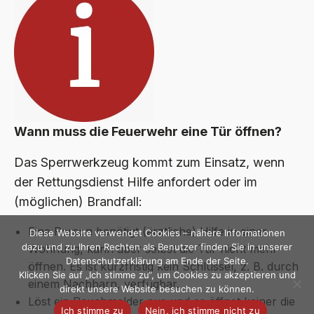
Wann muss die Feuerwehr eine Tür öffnen?
Das Sperrwerkzeug kommt zum Einsatz, wenn
der Rettungsdienst Hilfe anfordert oder im
(möglichen) Brandfall:
Eine Person benötigt (ärztliche) Hilfe in einer
Diese Website verwendet Cookies – nähere Informationen
dazu und zu Ihren Rechten als Benutzer finden Sie in unserer
Wohnung, kann aber selbst die Tür nicht mehr
Datenschutzerklärung am Ende der Seite.
öffnen. Es ist kurzfristig kein Schlüssel, z. B. durch
Klicken Sie auf „Ich stimme zu“, um Cookies zu akzeptieren und
einem Nachbarn, verfügbar.
direkt unsere Website besuchen zu können.
Löst ein Rauchmelder aus und es öffnet keiner die
Ich stimme zu
Nein, ich stimme nicht zu