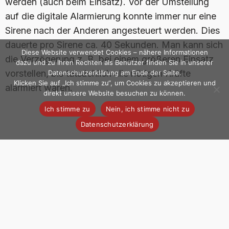
werden (auch beim Einsatz). Vor der Umstellung
auf die digitale Alarmierung konnte immer nur eine
Sirene nach der Anderen angesteuert werden. Dies
dauerte pro Sirene ca. 40 Sekunden. Man kann sich
Diese Website verwendet Cookies – nähere Informationen
die Verzögerung z. B. bei einem größeren Einsatz
dazu und zu Ihren Rechten als Benutzer finden Sie in unserer
vorstellen, bis tatsächlich alle nötigen Kräfte
Datenschutzerklärung am Ende der Seite.
Klicken Sie auf „Ich stimme zu“, um Cookies zu akzeptieren und
alarmiert waren.
direkt unsere Website besuchen zu können.
Ich stimme zu
Nein, ich stimme nicht zu
Datenschutzerklärung
Aktive Wehr
Einsatz
Übung
Related News