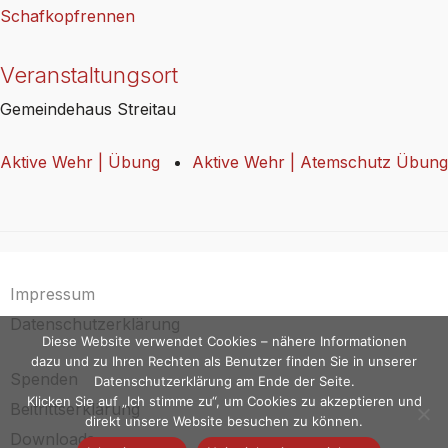
Schafkopfrennen
Veranstaltungsort
Gemeindehaus Streitau
Aktive Wehr | Übung
Aktive Wehr | Atemschutz Übung
Impressum
Datenschutzerklärung
Diese Website verwendet Cookies – nähere Informationen
dazu und zu Ihren Rechten als Benutzer finden Sie in unserer
Spenden
Datenschutzerklärung am Ende der Seite.
Klicken Sie auf „Ich stimme zu“, um Cookies zu akzeptieren und
Beitrittserklärung
direkt unsere Website besuchen zu können.
Downloads