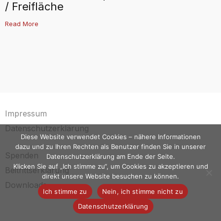
/ Freifläche
Read More
Impressum
Datenschutzerklärung
Diese Website verwendet Cookies – nähere Informationen
dazu und zu Ihren Rechten als Benutzer finden Sie in unserer
Spenden
Datenschutzerklärung am Ende der Seite.
Klicken Sie auf „Ich stimme zu“, um Cookies zu akzeptieren und
Beitrittserklärung
direkt unsere Website besuchen zu können.
Downloads
Ich stimme zu
Nein, ich stimme nicht zu
Datenschutzerklärung