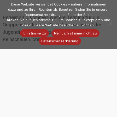
Diese Website verwendet Cookies – nähere Informationen
dazu und zu Ihren Rechten als Benutzer finden Sie in unserer
Datenschutzerklärung am Ende der Seite.
Regelmäßig kommen weitere Termine für die
Klicken Sie auf „Ich stimme zu“, um Cookies zu akzeptieren und
Gruppenstunden der Kinderfeuerwehr und der
direkt unsere Website besuchen zu können.
Jugendfeuerwehr dazu – regelmäßiges
Ich stimme zu
Nein, ich stimme nicht zu
Reinschauen lohnt sich!
Datenschutzerklärung
Bei Fragen zu den Veranstaltungen steht euch das
Team
der Freiwilligen Feuerwehr gern zur
Verfügung.