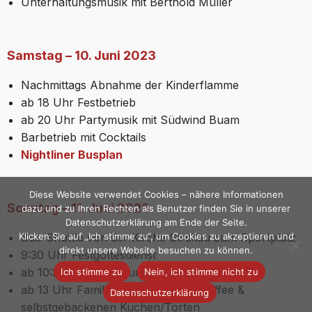
Unterhaltungsmusik mit Berthold Müller
Samstag – 10. Juni 2023
Nachmittags Abnahme der Kinderflamme
ab 18 Uhr Festbetrieb
ab 20 Uhr Partymusik mit Südwind Buam
Barbetrieb mit Cocktails
Nightliner Busplan
Diese Website verwendet Cookies – nähere Informationen
Sonntag – 11. Juni 2023
dazu und zu Ihren Rechten als Benutzer finden Sie in unserer
Datenschutzerklärung am Ende der Seite.
Bus-Shuttle von der Kirche Streitau zum Sportplatz
Klicken Sie auf „Ich stimme zu“, um Cookies zu akzeptieren und
direkt unsere Website besuchen zu können.
9:30 Uhr Festgottesdienst
ab 10:30 Uhr Weißwurst-Frühschoppen
Ich stimme zu
Nein, ich stimme nicht zu
ab 13 Uhr Familiennachmittag mit Kaffee &
Datenschutzerklärung
selbstgebackenen Kuchen/Torten