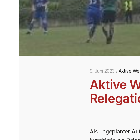
9. Juni 2023 /
Aktive We
Aktive W
Relegati
Als ungeplanter Au