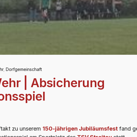
hr
,
Dorfgemeinschaft
ehr | Absicherung
onsspiel
ftakt zu unserem
150-jährigen Jubiläumsfest
fand ge