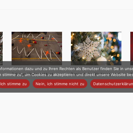
formationen dazu und zu Ihren Rechten als Benutzer finden Sie in uns
Schöne Weihnachten!
Besinnliche Weihnachten!
S
Ich stimme zu“, um Cookies zu akzeptieren und direkt unsere Website b
Ich stimme zu
Nein, ich stimme nicht zu
Datenschutzerkläru
Share