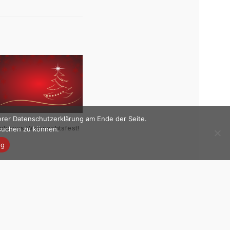
erer Datenschutzerklärung am Ende der Seite.
chönes Weihnachtsfest!
esuchen zu können.
ng
Next Post (n)
Termine 2023 | Überblick