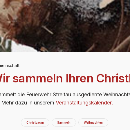
meinschaft
ir sammeln Ihren Chris
ammelt die Feuerwehr Streitau ausgediente Weihnach
.
Mehr dazu in unserem
Veranstaltungskalender
.
Christbaum
Sammeln
Weihnachten