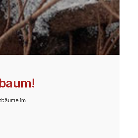
tbaum!
tsbäume im