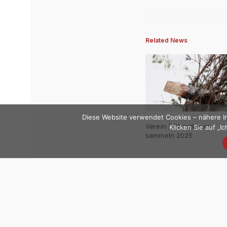
Related News
Diese Website verwendet Cookies – nähere In
Verein | Christbaum
Klicken Sie auf „
sammeln 2025
Previous Post (p)
Einsatz #40 | Keller unter Wasser