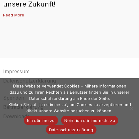
unsere Zukunft!
Read More
Impressum
Datenschutzerklärung
Diese Website verwendet Cookies – nähere Informationen
dazu und zu Ihren Rechten als Benutzer finden Sie in unserer
Spenden
Datenschutzerklärung am Ende der Seite.
Klicken Sie auf „Ich stimme zu“, um Cookies zu akzeptieren und
Beitrittserklärung
direkt unsere Website besuchen zu können.
Downloads
Ich stimme zu
Nein, ich stimme nicht zu
Datenschutzerklärung