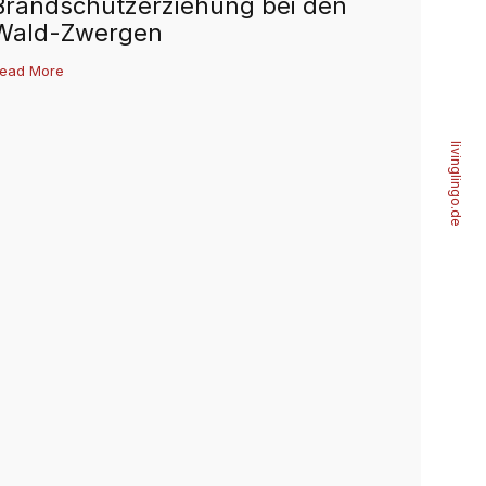
Brandschutzerziehung bei den
Wald-Zwergen
ead More
livinglingo.de